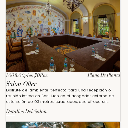
Plano De Planta
1008.00pies
70Pax
Salón Oller
Disfrute del ambiente perfecto para una recepción o
reunión íntima en San Juan en el acogedor entorno de
este salón de 93 metros cuadrados, que ofrece un
espacio diseñado para crear recuerdos inolvidables y
Detalles Del Salón
conexiones significativas.