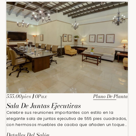
Plano De Planta
555.00pies
10Pax
Sala De Juntas Ejecutivas
Celebre sus reuniones importantes con estilo en la
elegante sala de juntas ejecutiva de 555 pies cuadrados,
con hermosos muebles de caoba que añaden un toque
de sofisticación a sus reuniones corporativas.
Detalles Del Salón